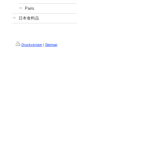
Paris
日本食料品
Druckversion
|
Sitemap