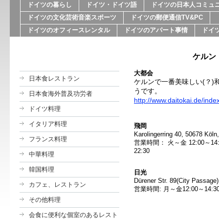
ドイツの暮らし
ドイツ・ドイツ語
ドイツの日本人コミュ
ドイツの文化芸術音楽スポーツ
ドイツの郵便通信TV&PC
ドイツのオフィースレンタル
ドイツのアパート事情
ドイ
ケルン
大都会
日本食レストラン
ケルンで一番美味しい(？
うです。
日本食海外普及功労者
http://www.daitokai.de/inde
ドイツ料理
イタリア料理
飛岡
Karolingerring 40, 50678 Köln 
フランス料理
営業時間： 火～金 12:00～14:3
22:30
中華料理
韓国料理
日光
Dürener Str. 89(City Passage)
カフェ、レストラン
営業時間: 月～金12:00～14:30、
その他料理
会食に便利な個室のあるレスト