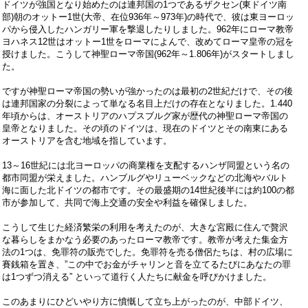
ドイツが強国となり始めたのは連邦国の
1
つであるザクセン
(
東ドイツ南
部
)
朝のオットー
1
世
(
大帝、在位
936
年～
973
年
)
の時代で、彼は東ヨーロッ
パから侵入したハンガリー軍を撃退したりしました。
962
年にローマ教帝
ヨハネス
12
世はオットー
1
世をローマによんで、改めてローマ皇帝の冠を
授けました。こうして神聖ローマ帝国
(962
年～
1.806
年
)
がスタートしまし
た。
ですが神聖ローマ帝国の勢いが強かったのは最初の
2
世紀だけで、その後
は連邦国家の分裂によって単なる名目上だけの存在となりました。
1.440
年頃からは、オーストリアのハプスブルグ家が歴代の神聖ローマ帝国の
皇帝となりました。その頃のドイツは、現在のドイツとその南東にある
オーストリアを含む地域を指しています。
13
～
16
世紀には北ヨーロッパの商業権を支配するハンザ同盟という名の
都市同盟が栄えました。ハンブルグやリューベックなどの北海やバルト
海に面した北ドイツの都市です。その最盛期の
14
世紀後半には約
100
の都
市が参加して、共同で海上交通の安全や利益を確保しました。
こうして生じた経済繁栄の利用を考えたのが、大きな宮殿に住んで贅沢
な暮らしをまかなう必要のあったローマ教帝です。教帝が考えた集金方
法の
1
つは、免罪符の販売でした。免罪符を売る僧侶たちは、村の広場に
賽銭箱を置き、
”
この中でお金がチャリンと音を立てるたびにあなたの罪
は
1
つずつ消える
”
といって道行く人たちに献金を呼びかけました。
このあまりにひどいやり方に憤慨して立ち上がったのが、中部ドイツ、