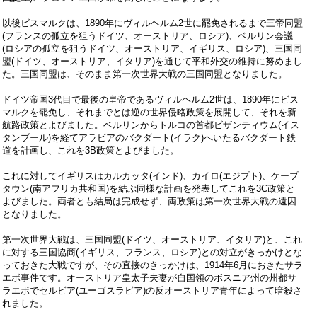
以後ビスマルクは、
1890
年にヴィルヘルム
2
世に罷免されるまで三帝同盟
(
フランスの孤立を狙うドイツ、オーストリア、ロシア
)
、ベルリン会議
(
ロシアの孤立を狙うドイツ、オーストリア、イギリス、ロシア
)
、三国同
盟
(
ドイツ、オーストリア、イタリア
)
を通じて平和外交の維持に努めまし
た。三国同盟は、そのまま第一次世界大戦の三国同盟となりました。
ドイツ帝国
3
代目で最後の皇帝であるヴィルヘルム
2
世は、
1890
年にビス
マルクを罷免し、それまでとは逆の世界侵略政策を展開して、それを新
航路政策とよびました。ベルリンからトルコの首都ビザンティウム
(
イス
タンブール
)
を経てアラビアのバクダート
(
イラク
)
へいたるバクダート鉄
道を計画し、これを
3B
政策とよびました。
これに対してイギリスはカルカッタ
(
インド
)
、カイロ
(
エジプト
)
、ケープ
タウン
(
南アフリカ共和国
)
を結ぶ同様な計画を発表してこれを
3C
政策と
よびました。両者とも結局は完成せず、両政策は第一次世界大戦の遠因
となりました。
第一次世界大戦は、三国同盟
(
ドイツ、オーストリア、イタリア
)
と、これ
に対する三国協商
(
イギリス、フランス、ロシア
)
との対立がきっかけとな
っておきた大戦ですが、その直接のきっかけは、1
914
年
6
月におきたサラ
エボ事件です。オーストリア皇太子夫妻が自国領のボスニア州の州都サ
ラエボでセルビア
(
ユーゴスラビア
)
の反オーストリア青年によって暗殺さ
れました。