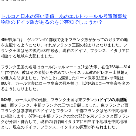
トルコと日本の深い関係、あのエルトゥールル号遭難事故
物語のドイツ版があるのをご存知でしょうか？
486
年頃には、ゲルマンの
1
部族であるフランク族がかってのガリアの地
を支配するようになり、それがフランク王国の始まりとなりました。フ
ランク王国はその後約
500
年続き、現在のドイツ、フランス、イタリアに
相当する地域を支配しました。
フランク王国の名君はカール
(
シャルマーニュ
)1
世
(
大帝、在位
768
年～
814
年
)
ですが、彼はその頃勢いを強めていたイスラム教のピレネー山脈越え
の進入を防ぎました。そのことに感謝したローマ教帝
(
法王
)
レオ
3
世は
800
年、カール大帝にローマ皇帝の冠を授け、以後彼はローマ皇帝を名の
るようになりました。
843
年、カール大帝の死後、フランク王国は東フランク(
ドイツの原型誕
生
)、西フランク、中部フランクの三つに分裂しました。東フランクと西
フランクはほぼ現在のドイツとフランス、中部フランクはその中間地域
に相当します。
870
年に中部フランクの北の部分を東フランクと西フラン
クが分割・併合して、現在のほぼ南イタリアに相当する地域を中間地域
とし、現在のドイツ、フランス、イタリアの原型が作られました。