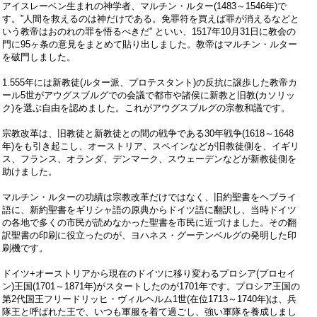
アイスレーベン生まれの神学者、マルチン・ルター
(1483
～
1546
年
)
で
す。
”
人間を救えるのは神だけである。免罪符を買えば罪が消えるなどと
いう教帝はおのれの罪を悟るべきだ
”
といい、
1517
年
10
月
31
日に教会の
門に
95
ヶ条の意見をまとめて貼り出しました。教帝はマルチン・ルター
を破門しました。
1.555
年には新教徒
(
ルター派、プロテスタント
)
の反抗に譲歩した教帝カ
ール
5
世がアウグスブルグでの会議で都市や諸侯に新教と旧教
(
カソリッ
ク
)
を選ぶ自由を認めました。これがアウグスブルグの宗教和議です。
宗教改革は、旧教徒と新教徒との間の戦争である
30
年戦争
(1618
～
1648
年
)
をも引き起こし、オーストリア、スペインなどが旧教徒側を、イギリ
ス、フランス、オランダ、デンマーク、スウェーデンなどが新教徒側を
助けました。
マルチン・ルターの功績は宗教改革だけではなく、旧約聖書をヘブライ
語に、新約聖書をギリシャ語の原典からドイツ語に翻訳し、当時ドイツ
の各地で多くの市民が読めなかった聖書を市民に近づけました。その翻
訳聖書の印刷に役立ったのが、ヨハネス・グーテンベルグの発明した印
刷機です。
ドイツ
+
オーストリアから現在のドイツに移り変わるプロシア
(
プロセイ
ン
)
王国
(1701
～
1871
年
)
がスタートしたのが
1701
年です。プロシア王国の
第
2
代国王フリードリッヒ・ヴィルヘルム
1
世
(
在位
1713
～1
740
年
)
は、兵
隊王と呼ばれた王で、いつも軍服を着て過ごし、強い軍隊を養成しまし