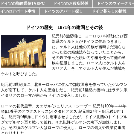
ドイツの郵便通信TV&PC
ドイツのお役所関係
ドイツのウィークリ
ドイツのアパート事情
ドイツのアパート探し
ドイツ暮らしの情報
ドイツの歴史 1871年の建国とその後
紀元前
8
世紀頃に、ヨーロッパ中部および西
部系のケルト人がドイツに住みつきまし
た。ケルト人は他の民族が当時まだ知らな
かった鉄の精錬法を知っていたことから、
その鉄で作った鋭い刀や槍を使って他の民
族を征服しました。ローマ人はケルト人を
ガリア人、そしてケルト人が住んだ地域を
ケルトと呼びました。
紀元前
3
世紀頃に、北ヨーロッパに住んで部族国家を作っていたゲルマン
人が南下して、ケルト人を圧迫しだし、紀元前
1
世紀の後半にはラテン系
イタリアのローマが南からドイツに侵入しました。
ローマの初代皇帝、カエサル
(
ジュリアス・シーザー 紀元前
100
年～
44
年
頃
)
は養子のアウグストゥス
(
オクタビアヌス 紀元前
27
年～紀元後
14
年
)
を、紀元前
9
年頃にドイツに進軍させましたが、ドイツ北西のトイトブル
グでゲルマン軍と戦って破れ、それ以降ゲルマンの南下が加速しまし
た。
その頃のゲルマン人はローマに侵入し、ローマの傭兵や農業従事者
となりました。