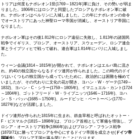
トリアは何度もナポレオン
1
世
(1769
～
1821
年
)
軍に負け、その勢いが弱ま
りました。
1806
年にはロシアと同盟したプロシアもナポレオン軍に破
れ、ナポレオンはベルリンに入城しました。この年にナポレオンの命令
でオーストリアにあった神聖ローマ帝国が消滅し、オーストリア帝国に
なりました。
ナポレオン軍はその後
1.812
年にロシア遠征に失敗し、
1.813
年の諸国民
戦争でイギリス、プロシア、オーストリア、スウェーデン、ロシア連合
軍とライプツィヒで戦って破れ、連合軍は
1.814
年にパリに入城しまし
た。
ウィーン会議
(1814
～
1815
年
)
が開かれて、ナポレオンはエルバ島に流さ
れ、約
40
の独立国からなるドイツ連邦が作られました。この時代のドイ
ツはいくつもの独立国から成っていたために、政治的には困難を極めて
いましたが、その代わりに文化の花が開き、ヨハン・
W
・ゲーテ
(1749
～
1832)
、ヨハン・
C
・シラー
(1759
～
1805
年
)
、イマニュエル・カント
(1724
～
1804
年
)
、ゴットフリード・
W
・ライプニッツ
(1646
～
1716
年
)
、ヨハ
ン・
S
・バッハ
(1685
～
1750
年
)
、ルードビッヒ・ベートーベン
(1770
～
1827
年
)
などが活躍しました。
ドイツ連邦が作られた
1815
年に生まれ、鉄血宰相と呼ばれたオットー・
F
・ビスマルク
(1815
～
1898
年
)
は、プロシア首相として軍備を増強し、プ
ロシア・オーストリア戦争
(1866
年
)
およびプロシア・フランス戦争
(1870/71)
に勝ってプロシアを中心にするドイツ帝国を成立させ(
ドイツ帝
国誕生
)、プロシア王国が幕を閉じたことになります。