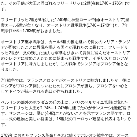
た。その子供が大王と呼ばれるフリードリッヒ
2
世
(
在位
1740
～
1786
年
)
で
す。
フリードリッヒ
2
世が即位した
1740
年に神聖ローマ帝国
(
オーストリア
)
皇
帝カール
6
世が亡くなり、オーストリア継承戦争
(1740
～
1748
年
)
と、
7
年
戦争
(1756
～
1763
年
)
がおきました。
オーストリア継承戦争は、カール
6
世の後を継いで長女のマリア・テレジ
アが即位したことに異議を唱える国々が現れたのに乗じて、フリードリ
ッヒ
2
世が、父の残した強力な軍隊をひきいて資源に富んだオーストリア
のシレジアに攻めこんだために始まった戦争です。イギリスとロシアが
オーストリアに味方しましたが、この戦争でシレジアはプロシア領とな
りました。
7
年戦争では、フランスとロシアがオーストリアに味方しましたが、後に
ロシアがプロシア側についたためにプロシアが勝ち、プロシアを中心と
してドイツが統一される糸口が作られました。
ベルリンの郊外のポツダムの丘の上に、パリのベルサイユ宮殿に憧れた
フリードリッヒ大王が
1.745
～
1.747
年に建てたのがサンスーシ
(
無憂
)
宮で
す。サンスーシは、憂い
(
心配
)
ごとがないことを示すフランス語です。ロ
ココ式の建物と美しい庭園は、
18
世紀のヨーロッパ建築を代表する
1
つで
す。
1789
年におきたフランス革命とそれに続くナポレオン戦争では、オース