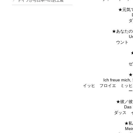
ドイツから日本へのお土産
★元気
ダ
★あなたの
Un
ウント 
★
Ich freue mich,
イッヒ フロイエ ミッヒ
ー
★彼／彼
Das 
ダッス 
★私
Mein