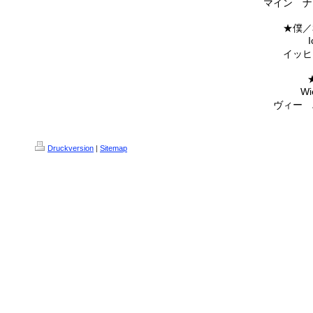
マイン ナ
★僕／
I
イッヒ
Wi
ヴィー 
Druckversion
|
Sitemap