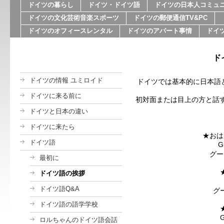
ドイツの暮らし
ドイツ・ドイツ語
ドイツの日本人コミュ
ドイツの文化芸術音楽スポーツ
ドイツの郵便通信TV&PC
ドイツのオフィースレンタル
ドイツのアパート事情
ドイ
ド
ドイツの情報 ユミロイド
ドイツでは基本的に日本語
ドイツに来る前に
初対面または目上の方と話すと
ドイツと日本の違い
ドイツに来たら
★おは
ドイツ語
G
グー
最初に
ドイツ語の挨拶
ドイツ語Q&A
グ
ドイツ語の語学学校
G
ロルちゃんのドイツ語会話