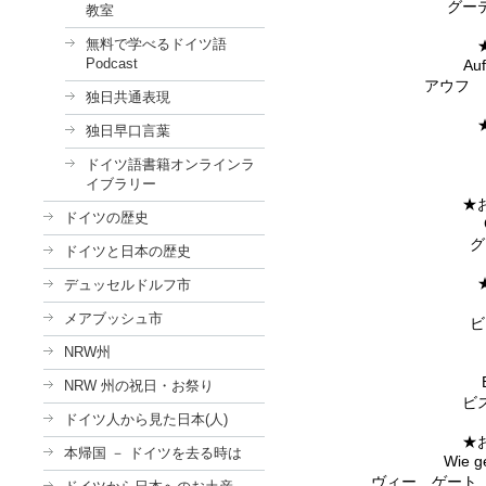
グー
教室
無料で学べるドイツ語
Podcast
Au
アウフ 
独日共通表現
独日早口言葉
ドイツ語書籍オンラインラ
イブラリー
★
ドイツの歴史
グ
ドイツと日本の歴史
デュッセルドルフ市
メアブッシュ市
NRW州
NRW 州の祝日・お祭り
ビ
ドイツ人から見た日本(人)
★
本帰国 － ドイツを去る時は
Wie g
ヴィー ゲート