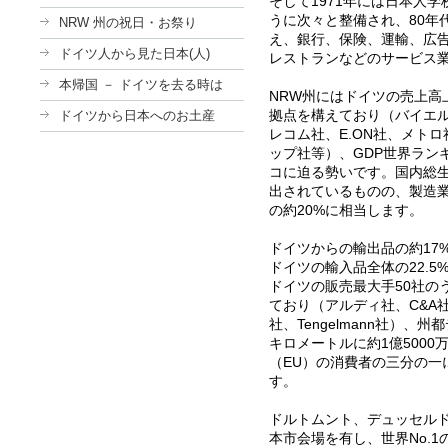
そして
1971
年には日本人学
うに次々と整備され、
80
年
NRW 州の祝日・お祭り
え、銀行、保険、運輸、広
ドイツ人から見た日本(人)
レストランなどのサービス
本帰国 － ドイツを去る時は
NRW
州にはドイツの売上高
拠点を構えており（バイエ
ドイツから日本へのお土産
レコム社、
E.ON
社、メトロ
ップ社等）、
GDP
世界ラン
コに迫る勢いです。国内総
出されているものの、製造
の約
20%
に相当します。
ドイツからの輸出品の約
17
ドイツの輸入品全体の
22.5
ドイツの販売最大手
50
社の
ており（アルディ社、
C&A
社、
Tengelmann
社）、州都
キロメートルに約
1
億
5000
（
EU
）の消費者の三分の一
す。
ドルトムント、デュッセル
本市会場を有し、世界
No.1