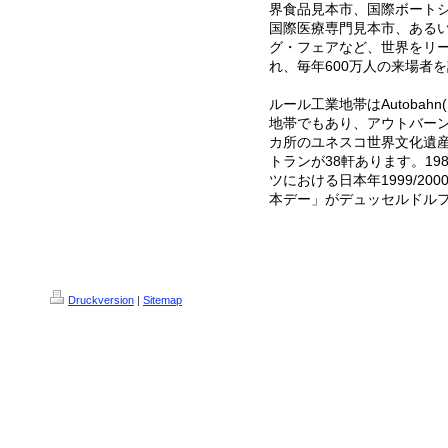
界食品見本市、国際ボート
国際医療専門見本市、ある
グ・フェアなど、世界をリ
れ、毎年
600
万人の来場者を
ルール工業地帯は
Autobahn(
地帯でもあり、アウトバー
カ所のユネスコ世界文化遺
トランが
38
軒
あります。
19
ツにおける日本年
1999/200
本デー」が
デュッセルドル
Druckversion
|
Sitemap