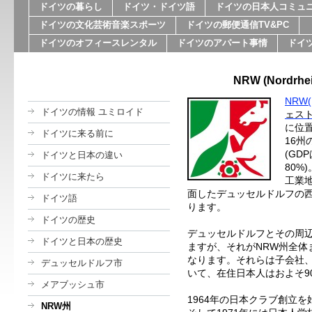
ドイツの暮らし
ドイツ・ドイツ語
ドイツの日本人コミュ
ドイツの文化芸術音楽スポーツ
ドイツの郵便通信TV&PC
ドイツのオフィースレンタル
ドイツのアパート事情
ドイ
NRW (Nordrh
NRW(N
ドイツの情報 ユミロイド
ェス
に位
ドイツに来る前に
16
州
(GDP
ドイツと日本の違い
80%)
ドイツに来たら
工業
面したデュッセルドルフの
ドイツ語
ります。
ドイツの歴史
デュッセルドルフとその周
ドイツと日本の歴史
ますが、それが
NRW
州全体
なります。それらは
子会社
デュッセルドルフ市
いて、在住日本人はおよそ
9
メアブッシュ市
1964
年の日本クラブ創立を
NRW州