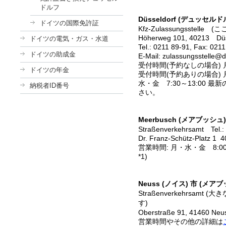
ドルフ
Düsseldorf (デュッセルド
ドイツの国際免許証
Kfz-Zulassungsstel
Höherweg 101, 40213 Düs
ドイツの電気・ガス・水道
Tel.: 0211 89-91 , Fax: 021
ドイツの助成金
E-Mail:
zulassungsstelle@d
受付時間(予約なしの場合) 月～金
ドイツの年金
受付時間(予約ありの場合) 月
水・金 7:30～ 13:00 
納税者ID番号
さい 。
Meerbusch (メアブッシュ)
Straßenverkehrsamt Tel.
Dr. Franz-Schütz-Platz 1
4
営業時間: 月・水・金 8:00
*1)
Neuss (ノイス) 市 (メ
Straßenverkehrsa
す)
Oberstraße 91,
41460
Neu
営業時間やその他の詳細は