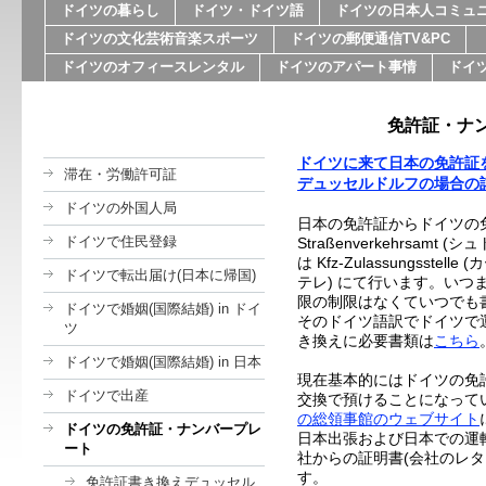
ドイツの暮らし
ドイツ・ドイツ語
ドイツの日本人コミュ
ドイツの文化芸術音楽スポーツ
ドイツの郵便通信TV&PC
ドイツのオフィースレンタル
ドイツのアパート事情
ドイ
免許証・ナン
ドイツに来て日本の免許証
滞在・労働許可証
デュッセルドルフの場合の
ドイツの外国人局
日本の免許証からドイツの
ドイツで住民登録
Straßenverkehrsam
は Kfz-Zulassungsst
ドイツで転出届け(日本に帰国)
テレ) にて行います。い
限の制限はなくていつでも
ドイツで婚姻(国際結婚) in ドイ
そのドイツ語訳でドイツで
ツ
き換えに必要書類は
こちら
ドイツで婚姻(国際結婚) in 日本
現在基本的にはドイツの免
ドイツで出産
交換で預けることになって
の総領事館のウェブサイト
ドイツの免許証・ナンバープレ
日本出張および日本での運
ート
社からの証明書(会社のレタ
す。
免許証書き換えデュッセル