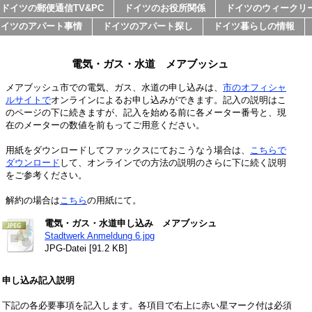
ドイツの郵便通信TV&PC
ドイツのお役所関係
ドイツのウィークリ
ドイツのアパート事情
ドイツのアパート探し
ドイツ暮らしの情報
電気・ガス・水道 メアブッシュ
メアブッシュ市での電気、ガス、水道の申し込みは、
市のオフィシャ
ルサイトで
オンラインによるお申し込みができます。記入の説明はこ
のページの下に続きますが、記入を始める前に各メーター番号と、現
在のメーターの数値を前もってご用意ください。
用紙をダウンロードしてファックスにておこうなう場合は、
こちらで
ダウンロード
して、オンラインでの方法の説明のさらに下に続く説明
をご参考ください。
解約の場合は
こちら
の用紙にて。
電気・ガス・水道申し込み メアブッシュ
Stadtwerk Anmeldung 6.jpg
JPG-Datei [91.2 KB]
申し込み記入説明
下記の各必要事項を記入します。各項目で右上に赤い星マーク付は必須