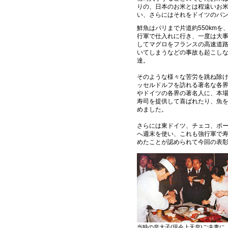
りの、日本のお米とは程遠いお
い、さらにはそれをドイツのパ
鮮魚はパリまで片道約550kmを
行軍で仕入れに行き、一度は大
してマグロをフランスの高速道
いてしまうなどの事故も起こし
達。
そのような様々な苦労を跳ね除
ッセルドルフを訪れる著名な各
やドイツの各界の著名人に、本
寿司を提供して喜ばれたり、魚
めました。
さらには
東ドイツ、チェコ、ポ
へ週末を使い、これも強行軍で
めたことが認められて今回の表
当時の皇太子(現今上天皇)ご夫妻に