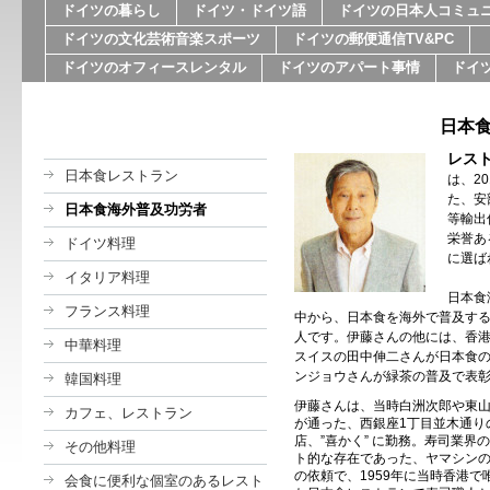
ドイツの暮らし
ドイツ・ドイツ語
ドイツの日本人コミュ
ドイツの文化芸術音楽スポーツ
ドイツの郵便通信TV&PC
ドイツのオフィースレンタル
ドイツのアパート事情
ドイ
日本
レスト
日本食レストラン
は、2
た、安
日本食海外普及功労者
等輸出
栄誉あ
ドイツ料理
に選ば
イタリア料理
日本食
フランス料理
中から、日本食を海外で普及す
人です。伊藤さんの他には、香
中華料理
スイスの田中伸二さんが日本食の
ンジョウさんが緑茶の普及で表
韓国料理
伊藤さんは、当時白洲次郎や東
カフェ、レストラン
が通った、西銀座1丁目並木通り
店、”喜かく” に勤務。寿司業界
その他料理
ト的な存在であった、ヤマシン
の依頼で、1959年に当時香港で
会食に便利な個室のあるレスト