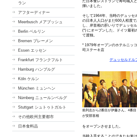
た日本食レストランで寿司職人
ラン
揮いました。
アフターディナー
そして1964年、当時のデュッセ
の日本人人口がまだ600人程度
Meerbusch メアブッシュ
し、岸首相の肝いりでデュッセルドル
(*) にオープンした、ドイツ最
Berlin ベルリン
て渡独。
Bremen ブレーメン
* 1979年オープンのホテルニ
司ステーキ店
Essen エッセン
Frankfurt フランクフルト
デュッセルドル
Hamburg ハンブルグ
Köln ケルン
München ミュンヘン
Nürnberg ニュールンベルグ
Stuttgart シュトゥトガルト
前列左から2番目が伊藤さん、4番目
が安部首相
その他欧州主要都市
日本食料品
をオープンさせました。
当時入手することのできたお米